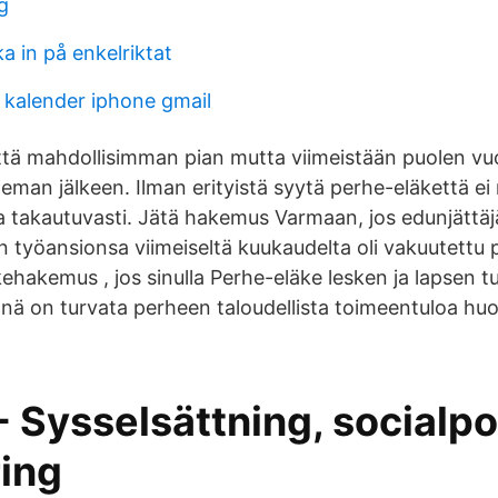
g
 in på enkelriktat
 kalender iphone gmail
tä mahdollisimman pian mutta viimeistään puolen vu
leman jälkeen. Ilman erityistä syytä perhe-eläkettä e
a takautuvasti. Jätä hakemus Varmaan, jos edunjättäjä
n työansionsa viimeiseltä kuukaudelta oli vakuutettu 
ehakemus , jos sinulla Perhe-eläke lesken ja lapsen t
nä on turvata perheen taloudellista toimeentuloa huo
- Sysselsättning, socialpo
ring