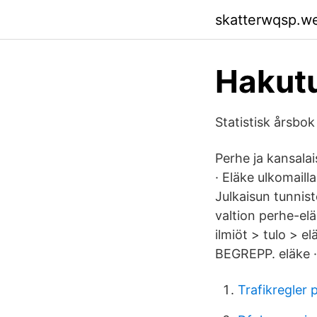
skatterwqsp.w
Hakutu
Statistisk årsbo
Perhe ja kansala
· Eläke ulkomail
Julkaisun tunnist
valtion perhe-el
ilmiöt > tulo > 
BEGREPP. eläke ·
Trafikregler 