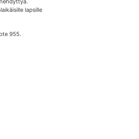
enehdyttyä.
käisille lapsille
ote 955.