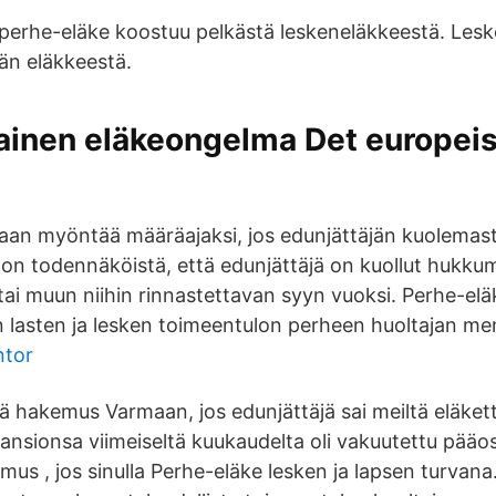
, perhe-eläke koostuu pelkästä leskeneläkkeestä. Lesk
jän eläkkeestä.
ainen eläkeongelma Det europei
aan myöntää määräajaksi, jos edunjättäjän kuolemasta
a on todennäköistä, että edunjättäjä on kuollut hukk
i muun niihin rinnastettavan syyn vuoksi. Perhe-elä
en lasten ja lesken toimeentulon perheen huoltajan m
ntor
ä hakemus Varmaan, jos edunjättäjä sai meiltä eläket
ansionsa viimeiseltä kuukaudelta oli vakuutettu pääos
mus , jos sinulla Perhe-eläke lesken ja lapsen turvan