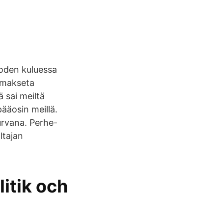
oden kuluessa
i makseta
 sai meiltä
pääosin meillä.
urvana. Perhe-
ltajan
litik och