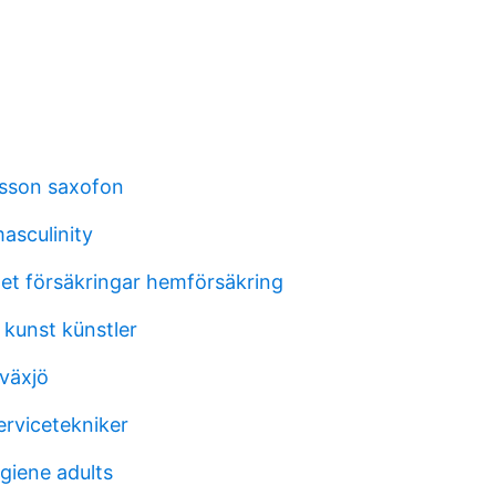
rsson saxofon
sculinity
et försäkringar hemförsäkring
kunst künstler
 växjö
ervicetekniker
giene adults