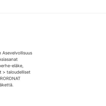
 Asevelvollisuus
Asiasanat
 perhe-eläke,
 > taloudelliset
ÖVERORDNAT
äkettä.