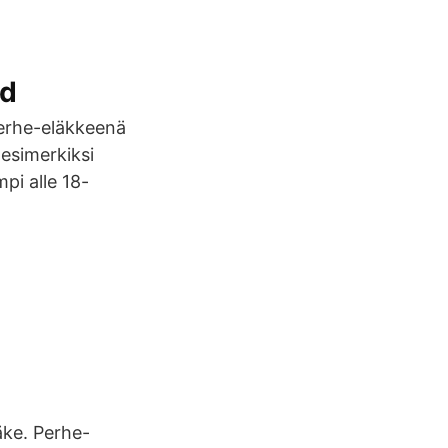
ad
erhe-eläkkeenä
 esimerkiksi
pi alle 18-
äke. Perhe-