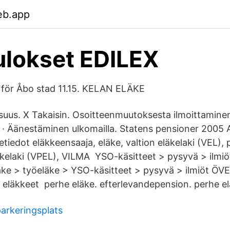
eb.app
lokset EDILEX
k för Åbo stad 11.15. KELAN ELÄKE
isuus. X Takaisin. Osoitteenmuutoksesta ilmoittaminen
la · Äänestäminen ulkomailla. Statens pensioner 2005 
etiedot eläkkeensaaja, eläke, valtion eläkelaki (VEL),
äkelaki (VPEL), VILMA YSO-käsitteet > pysyvä > ilmiöt
eläke > työeläke > YSO-käsitteet > pysyvä > ilmiöt 
 eläkkeet perhe eläke. efterlevandepension. perhe el
parkeringsplats