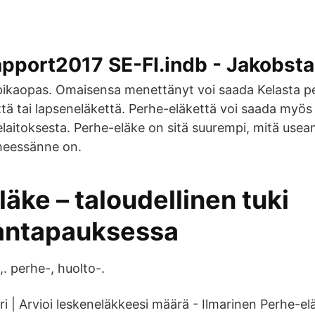
apport2017 SE-FI.indb - Jakobst
pikaopas. Omaisensa menettänyt voi saada Kelasta p
tä tai lapseneläkettä. Perhe-eläkettä voi saada myös
laitoksesta. Perhe-eläke on sitä suurempi, mitä useam
rheessänne on.
äke – taloudellinen tuki
antapauksessa
. perhe-, huolto-.
i | Arvioi leskeneläkkeesi määrä - Ilmarinen Perhe-el