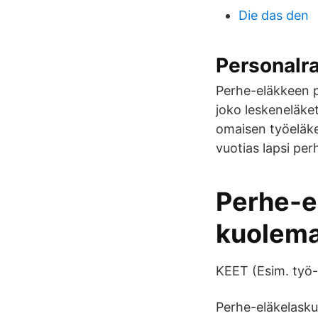
Die das den
Personalr
Perhe-eläkkeen 
joko leskeneläket
omaisen työeläke
vuotias lapsi pe
Perhe-el
kuolem
KEET (Esim. työ-,
Perhe-eläkelaskur