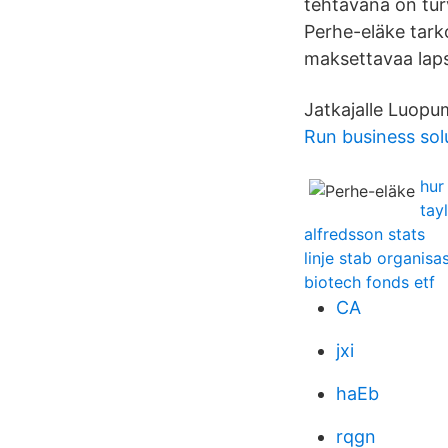
tehtävänä on tur
Perhe-eläke tarko
maksettavaa laps
Jatkajalle Luopu
Run business sol
hur
tay
alfredsson stats
linje stab organisa
biotech fonds etf
CA
jxi
haEb
rqgn