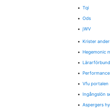
Tqi
Ods
jWV
Krister ande
Hegemonic ma
Lärarförbund
Performance 
Vfu portalen
Ingångslön s
Aspergers hy