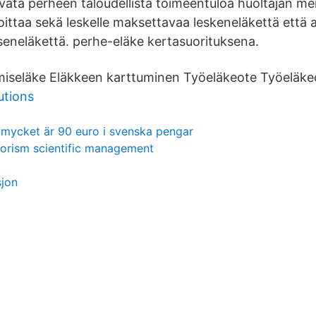
vata perheen taloudellista toimeentuloa huoltajan m
ittaa sekä leskelle maksettavaa leskeneläkettä että alai
eneläkettä. perhe-eläke kertasuorituksena.
miseläke Eläkkeen karttuminen Työeläkeote Työeläke
utions
 mycket är 90 euro i svenska pengar
lorism scientific management
sjon