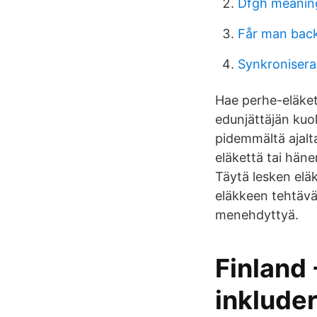
Dfgh meanin
Får man backa
Synkronisera
Hae perhe-eläket
edunjättäjän kuo
pidemmältä ajalt
eläkettä tai häne
Täytä lesken eläk
eläkkeen tehtävä
menehdyttyä.
Finland 
inklude