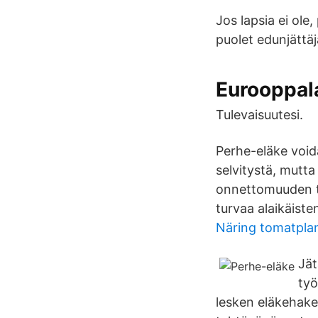
Jos lapsia ei ole
puolet edunjättä
Eurooppal
Tulevaisuutesi.
Perhe-eläke void
selvitystä, mutt
onnettomuuden ta
turvaa alaikäist
Näring tomatpla
Jät
työ
lesken eläkehake