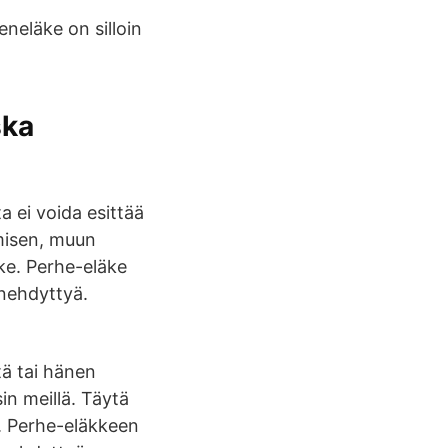
eneläke on silloin
ska
 ei voida esittää
umisen, muun
ke. Perhe-eläke
enehdyttyä.
tä tai hänen
in meillä. Täytä
a. Perhe-eläkkeen