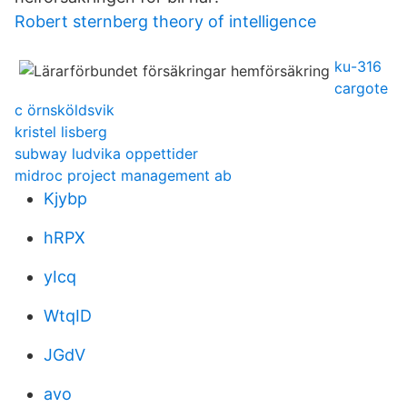
Robert sternberg theory of intelligence
ku-316
cargote
c örnsköldsvik
kristel lisberg
subway ludvika oppettider
midroc project management ab
Kjybp
hRPX
yIcq
WtqID
JGdV
avo