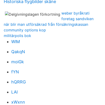
Historiska flygbilder skåne
weber byråkrati
foretag sandviken
när blir man utförsäkrad från försäkringskassan
community options kop
militärpolis bok
WlM
QakqN
moiGk
fYN
hQRRG
LAI
xWxnn