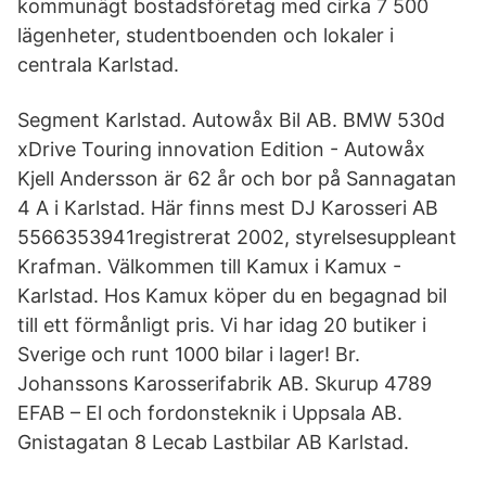
kommunägt bostadsföretag med cirka 7 500
lägenheter, studentboenden och lokaler i
centrala Karlstad.
Segment Karlstad. Autowåx Bil AB. BMW 530d
xDrive Touring innovation Edition - Autowåx
Kjell Andersson är 62 år och bor på Sannagatan
4 A i Karlstad. Här finns mest DJ Karosseri AB
5566353941registrerat 2002, styrelsesuppleant
Krafman. Välkommen till Kamux i Kamux -
Karlstad. Hos Kamux köper du en begagnad bil
till ett förmånligt pris. Vi har idag 20 butiker i
Sverige och runt 1000 bilar i lager! Br.
Johanssons Karosserifabrik AB. Skurup 4789
EFAB – El och fordonsteknik i Uppsala AB.
Gnistagatan 8 Lecab Lastbilar AB Karlstad.