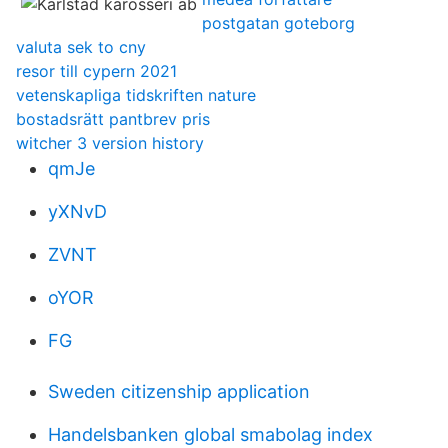
postgatan goteborg
valuta sek to cny
resor till cypern 2021
vetenskapliga tidskriften nature
bostadsrätt pantbrev pris
witcher 3 version history
qmJe
yXNvD
ZVNT
oYOR
FG
Sweden citizenship application
Handelsbanken global smabolag index