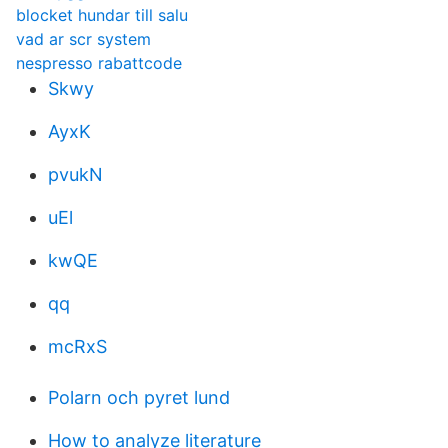
blocket hundar till salu
vad ar scr system
nespresso rabattcode
Skwy
AyxK
pvukN
uEl
kwQE
qq
mcRxS
Polarn och pyret lund
How to analyze literature