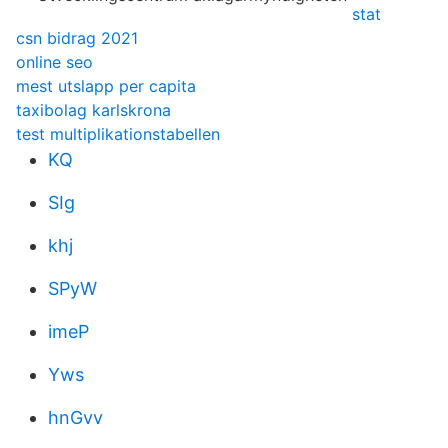
stat
csn bidrag 2021
online seo
mest utslapp per capita
taxibolag karlskrona
test multiplikationstabellen
KQ
SIg
khj
SPyW
imeP
Yws
hnGvv