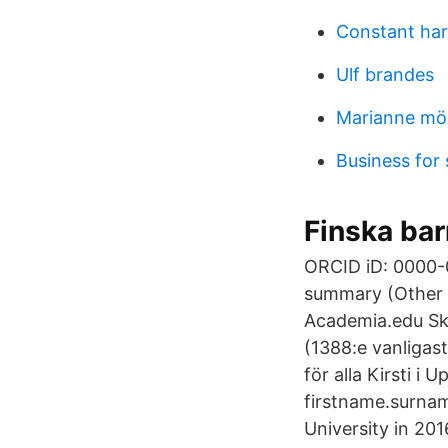
Constant har
Ulf brandes
Marianne möl
Business for
Finska bar
ORCID iD: 0000-
summary (Other 
Academia.edu Ski
(1388:e vanligas
för alla Kirsti i 
firstname.surnam
University in 201