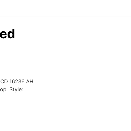
med
 BCD 16236 AH.
op. Style: