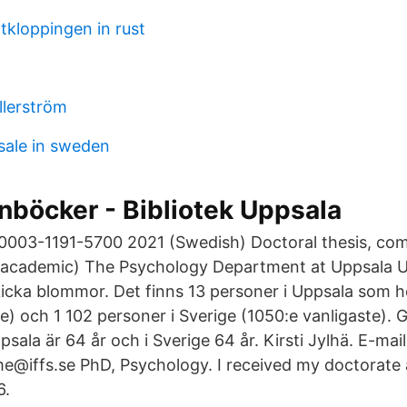
tkloppingen in rust
lerström
 sale in sweden
nböcker - Bibliotek Uppsala
0003-1191-5700 2021 (Swedish) Doctoral thesis, co
academic) The Psychology Department at Uppsala Un
cka blommor. Det finns 13 personer i Uppsala som he
te) och 1 102 personer i Sverige (1050:e vanligaste).
Uppsala är 64 år och i Sverige 64 år. Kirsti Jylhä. E-mail
e@iffs.se PhD, Psychology. I received my doctorate 
6.