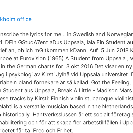
kholm office
anscribe the lyrics for me .. in Swedish and Norwegia
ti. DEin GStudA7ent aDus Uppsala, lala Ein Student au
ief an, ob ich mGitkommen kDann, Auf 5 Jun 2018 K
parboe at Eurovision (1965) A Student from Uppsala , 
in the German charts for 3 okt 2016 Det visar en ny
 i psykologi av Kirsti Jylhä vid Uppsala universitet.
beln bland förnekare är så kallad Got the Feeling,
in Student aus Uppsala, Break A Little - Madison Mar
hese tracks by Kirsti: Finnish violinist, baroque violin
ajalahti is a versatile musician based in the Netherland
in historically Hantverksslussen är ett socialt företa
abilitering och för att skapa fler arbetstillfällen i Upp
rbetet får ta Fred och Frihet.