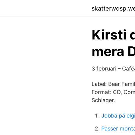
skatterwqsp.w
Kirsti
mera D
3 februari – Café
Label: Bear Fami
Format: CD, Comp
Schlager.
Jobba på elg
Passer monta