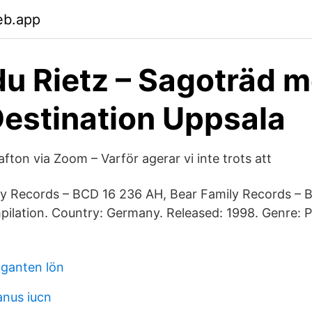
eb.app
 du Rietz – Sagoträd 
estination Uppsala
afton via Zoom – Varför agerar vi inte trots att
ly Records – BCD 16 236 AH, Bear Family Records –
ilation. Country: Germany. Released: 1998. Genre: P
iganten lön
nus iucn