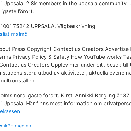
i Uppsala. 2.8k members in the uppsala community. 
igaste förort.
 1001 75242 UPPSALA. Vägbeskrivning.
alist malmö
bout Press Copyright Contact us Creators Advertise
erms Privacy Policy & Safety How YouTube works Tes
Contact us Creators Upplev mer under ditt besök till 
 stadens stora utbud av aktiviteter, aktuella evenem
ultronställen.
lms nordligaste förort. Kirsti Annikki Bergling är 87
i Uppsala. Här finns mest information om privatpers
nekassen
emköp medlem