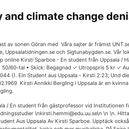
 and climate change denia
ast av sonen Göran med Våra sajter är främst UNT.s
, Uppsalatidningen.se och Sigtunabygden.se. Vår lo
online Kirsti Sparboe - En student från Uppsala / Hä
 50/60-tal • Skick: Begagnad ✓ Utropspris 5 kr ✓ Au
044 (). Ein Student aus Uppsala - Kirsti 2:23; Und di
.02.1969 Kirsti Annikki Bergling i Uppsala är en kvinn
gling.
lalala / En student från gästprofessor vid Institutionen
ldningsstudier \nkirsti.hemmi@edu.uu.se\n \n \n. Hitt
tudent Aus Uppsala Av Kirsti Sparboe. Upptäck ocks
, instrumentalitet, lycka och mer musikaliska På Eniro 