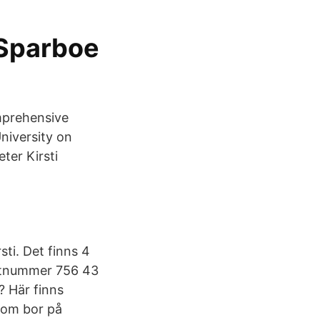
 Sparboe
mprehensive
iversity on
ter Kirsti
ti. Det finns 4
stnummer 756 43
? Här finns
som bor på