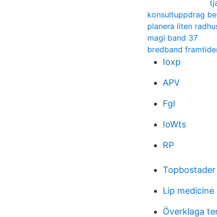
tj
konsultuppdrag be
planera liten radh
magi band 37
bredband framtide
Ioxp
APV
FgI
IoWts
RP
Topbostader
Lip medicine
Överklaga t