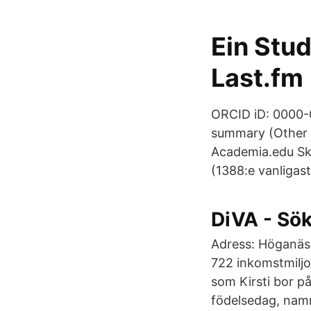
Ein Stu
Last.fm
ORCID iD: 0000-
summary (Other 
Academia.edu Ski
(1388:e vanligast
DiVA - Sök
Adress: Höganäsg
722 inkomstmilj
som Kirsti bor p
födelsedag, namn