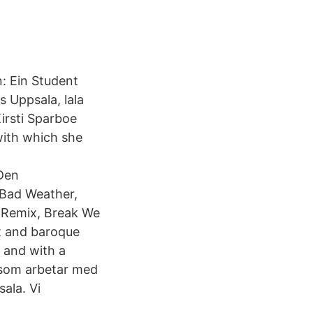
n: Ein Student
s Uppsala, lala
irsti Sparboe
with which she
 Den
 Bad Weather,
s Remix, Break We
ist and baroque
s and with a
g som arbetar med
sala. Vi