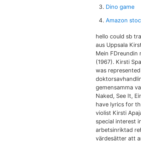
Dino game
Amazon stoc
hello could sb tr
aus Uppsala Kirs
Mein FDreundin r
(1967). Kirsti S
was represented 
doktorsavhandling
gemensamma varia
Naked, See It, E
have lyrics for t
violist Kirsti Ap
special interest 
arbetsinriktad reh
värdesätter att a