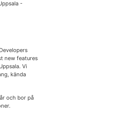
Uppsala -
 Developers
t new features
Uppsala. Vi
ang, kända
 år och bor på
oner.