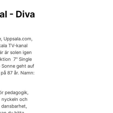
l - Diva
e, Uppsala.com,
kala TV-kanal
r är solen igen
ktion 7" Single
e Sonne geht auf
a på 87 år. Namn:
 för pedagogik,
a nyckeln och
å dansbarhet,
kan du hitta