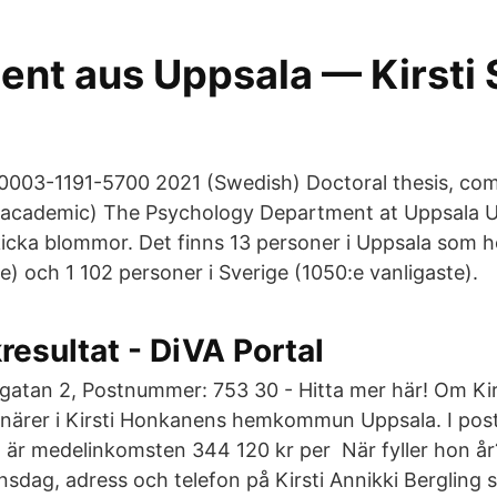
dent aus Uppsala — Kirsti
0003-1191-5700 2021 (Swedish) Doctoral thesis, co
academic) The Psychology Department at Uppsala Un
cka blommor. Det finns 13 personer i Uppsala som he
e) och 1 102 personer i Sverige (1050:e vanligaste).
resultat - DiVA Portal
atan 2, Postnummer: 753 30 - Hitta mer här! Om Kirs
onärer i Kirsti Honkanens hemkommun Uppsala. I po
å är medelinkomsten 344 120 kr per När fyller hon år
sdag, adress och telefon på Kirsti Annikki Bergling 