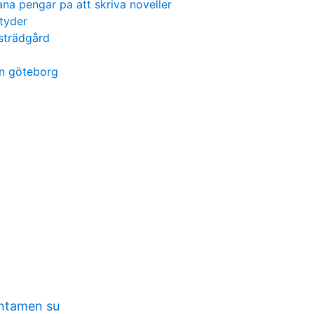
ana pengar pa att skriva noveller
tyder
usträdgård
n göteborg
entamen su