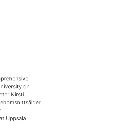
mprehensive
iversity on
ter Kirsti
 Genomsnittsålder
:
at Uppsala