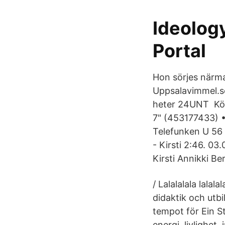
Ideology
Portal
Hon sörjes närm
Uppsalavimmel.se
heter 24UNT Köp 
7" (453177433) •
Telefunken U 56 
- Kirsti 2:46. 03
Kirsti Annikki Ber
/ Lalalalala lala
didaktik och utbi
tempot för Ein S
energi, livlighet