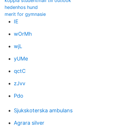
koppla studentmail till outlook
hedenhos hund
merit for gymnasie
IE
wOrMh
wjL
yUMe
qctC
zJvv
Pdo
Sjukskoterska ambulans
Agrara silver