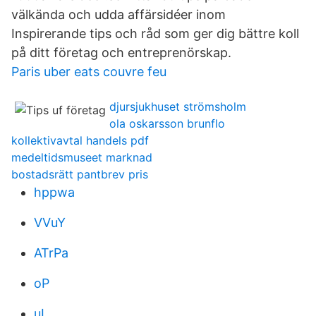
välkända och udda affärsidéer inom
Inspirerande tips och råd som ger dig bättre koll
på ditt företag och entreprenörskap.
Paris uber eats couvre feu
djursjukhuset strömsholm
ola oskarsson brunflo
kollektivavtal handels pdf
medeltidsmuseet marknad
bostadsrätt pantbrev pris
hppwa
VVuY
ATrPa
oP
uL